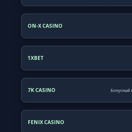
ON-X CASINO
1XBET
7K CASINO
Бонусный 
FENIX CASINO