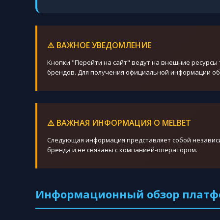
⚠️ ВАЖНОЕ УВЕДОМЛЕНИЕ
Кнопки "Перейти на сайт" ведут на внешние ресурсы 
брендов. Для получения официальной информации об
⚠️ ВАЖНАЯ ИНФОРМАЦИЯ О MELBET
Следующая информация представляет собой независи
бренда и не связаны с компанией-оператором.
Информационный обзор платф