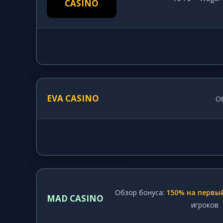
CASINO
EVA CASINO
О
Обзор бонуса:
150% на первы
MAD CASINO
игроков