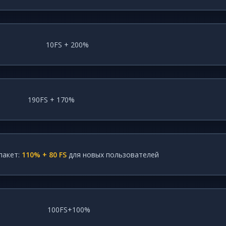
10FS + 200%
190FS + 170%
пакет:
110% + 80 FS
для новых пользователей
100FS+100%