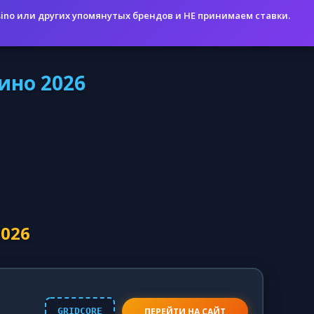
ino или других упомянутых брендов и НЕ принимаем ставки.
ино 2026
026
ПЕРЕЙТИ НА САЙТ
GRIDCORE