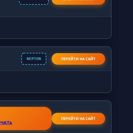
ПЕРЕЙТИ НА САЙТ
NEPTUN
ПЕРЕЙТИ НА САЙТ
АЧАТЬ