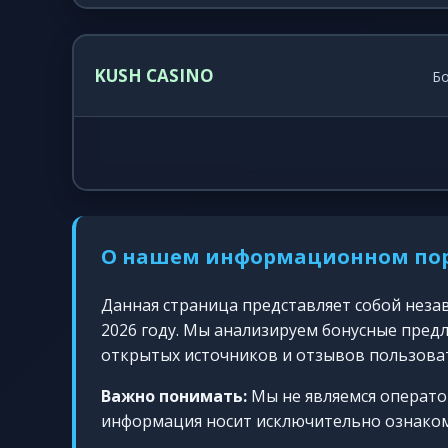
KUSH CASINO
Бо
О нашем информационном по
Данная страница представляет собой неза
2026 году. Мы анализируем бонусные пред
открытых источников и отзывов пользова
Важно понимать:
Мы не являемся операто
информация носит исключительно ознаком