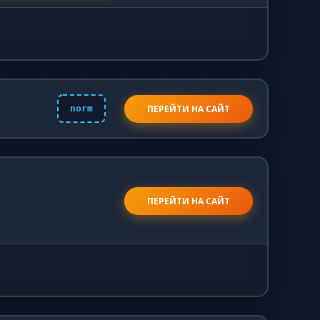
ПЕРЕЙТИ НА САЙТ
norm
ПЕРЕЙТИ НА САЙТ