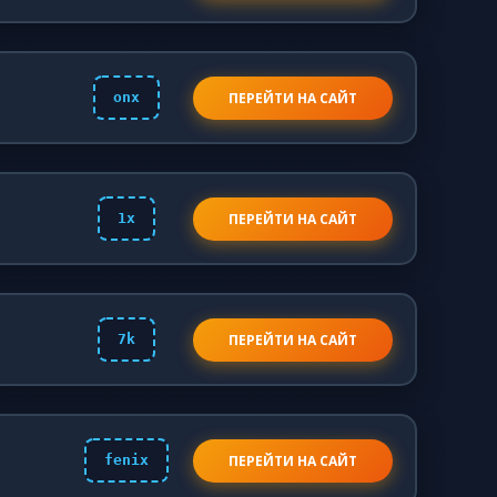
ПЕРЕЙТИ НА САЙТ
onx
ПЕРЕЙТИ НА САЙТ
1x
ПЕРЕЙТИ НА САЙТ
7k
ПЕРЕЙТИ НА САЙТ
fenix