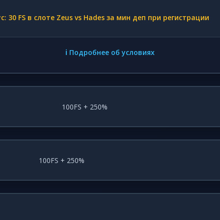
с: 30 FS в слоте Zeus vs Hades за мин деп при регистрации
ℹ️ Подробнее об условиях
100FS + 250%
100FS + 250%