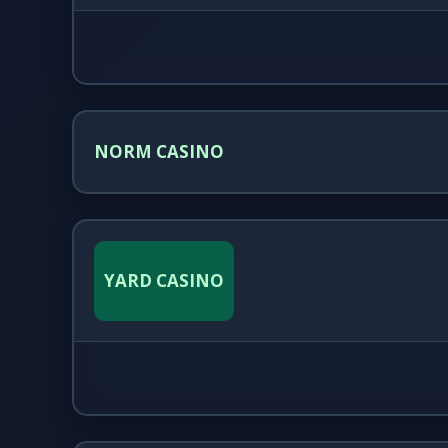
NORM CASINO
YARD CASINO